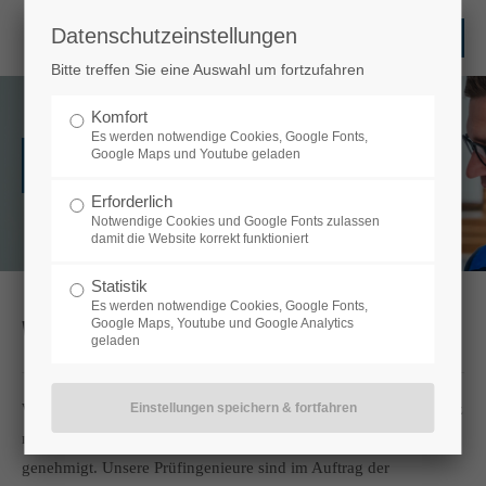
Datenschutzeinstellungen
Login
Bitte treffen Sie eine Auswahl um fortzufahren
Benutzername
Komfort
Es werden notwendige Cookies, Google Fonts,
Google Maps und Youtube geladen
Weitere Dienstleistungen
Erforderlich
Passwort
Notwendige Cookies und Google Fonts zulassen
damit die Website korrekt funktioniert
Statistik
Es werden notwendige Cookies, Google Fonts,
Weitere Dienstleistungen
Google Maps, Youtube und Google Analytics
Anmelden
geladen
Register
|
Lost your password?
Wir bieten Ihnen eine Auswahl an Fahrzeuguntersuchungen ganz
nach Ihrem Bedarf. All diese Überprüfungen sind amtlich
Support
genehmigt. Unsere Prüfingenieure sind im Auftrag der