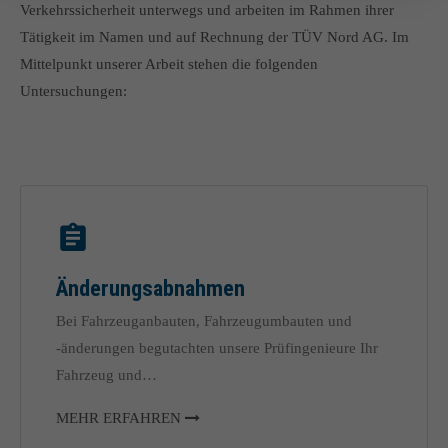
Lorem ipsum dolor sit amet:
Verkehrssicherheit unterwegs und arbeiten im Rahmen ihrer
Tätigkeit im Namen und auf Rechnung der TÜV Nord AG. Im
Mittelpunkt unserer Arbeit stehen die folgenden
24h
/ 365days
Untersuchungen:
We offer support for our customers
Mon - Fri 8:00am - 5:00pm
(GMT +1)
Get in touch
Cybersteel Inc.
Änderungsabnahmen
376-293 City Road, Suite 600
San Francisco, CA 94102
Bei Fahrzeuganbauten, Fahrzeugumbauten und
-änderungen begutachten unsere Prüfingenieure Ihr
Fahrzeug und…
Have any questions?
+44 1234 567 890
MEHR ERFAHREN
Drop us a line