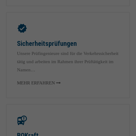
info@yourdomain.com
About us
Lorem ipsum dolor sit amet, consectetuer adipiscing elit.
Sicherheitsprüfungen
Aenean commodo ligula eget dolor. Aenean massa. Cum sociis
natoque penatibus et magnis dis parturient montes, nascetur
Unsere Prüfingenieure sind für die Verkehrssicherheit
ridiculus mus. Donec quam felis, ultricies nec.
tätig und arbeiten im Rahmen ihrer Prüftätigkeit im
Namen…
MEHR ERFAHREN
BOKraft